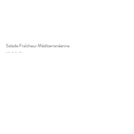
Salade Fraîcheur Méditerranéenne
Prix
13,00 €