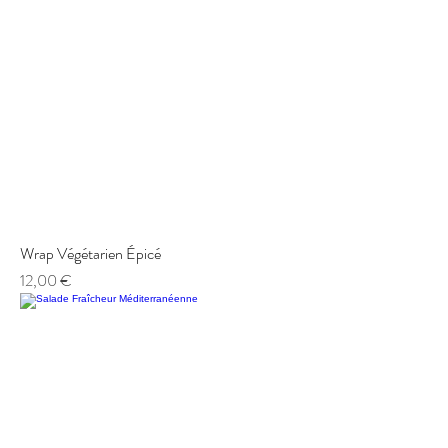
Wrap Végétarien Épicé
Prix
12,00 €