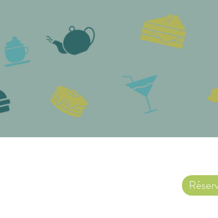
S !
Réserv