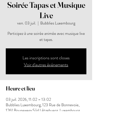
Soirée Tapas et Musique
Live
ven. 03 juil.
  |  
Bubblies Luxembourg
Participez à une soirée animée avec musique live
et tapas.
Les inscriptions sont closes
Voir d'autres événements
Heure et lieu
03 juil. 2026, 11:02 – 13:02
Bubblies Luxembourg, 123 Rue de Bonnevoie,
1261 Bouneweg-Süd Lëtzebuerg, Luxembourg
À propos de l'événement