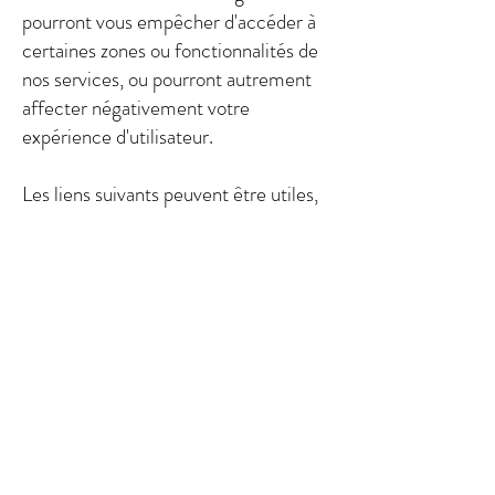
pourront vous empêcher d'accéder à
certaines zones ou fonctionnalités de
nos services, ou pourront autrement
affecter négativement votre
expérience d'utilisateur.
Les liens suivants peuvent être utiles,
ou vous pouvez utiliser l'option « Aide
» de votre navigateur.
Paramètres des cookies dans Firefox
Paramètres des cookies dans Internet
Explorer
Paramètres des cookies dans Google
Chrome
Paramètres des cookies dans Safari
(OS X)