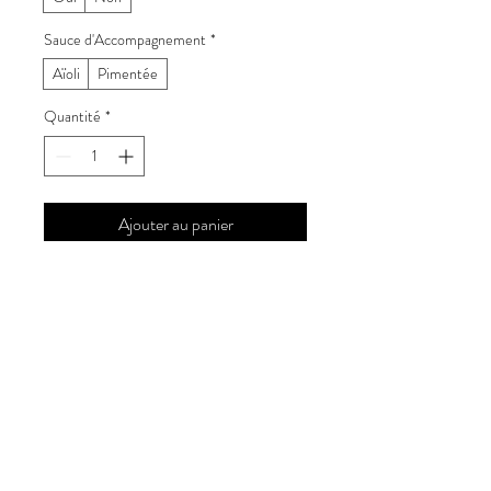
Sauce d'Accompagnement
*
Aïoli
Pimentée
Quantité
*
Ajouter au panier
Commander et payer
Trois petites assiettes 
comprenant des croquetas 
crémeuses au jambon 
ibérique, des mini brochettes 
de poulet mariné aux herbes et 