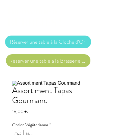
Bienvenue à
BUBBLIES !
Réserver une table à la Cloche d'Or
Réserver une table à la Brasserie des Arquebusiers
Assortiment Tapas
Gourmand
Prix
18,00 €
Option Végétarienne
*
Oui
Non